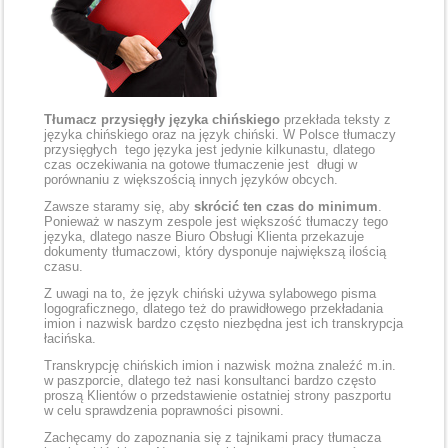
Tłumacz przysięgły języka chińskiego
przekłada teksty z
języka chińskiego oraz na język chiński. W Polsce tłumaczy
przysięgłych tego języka jest jedynie kilkunastu, dlatego
czas oczekiwania na gotowe tłumaczenie jest długi w
porównaniu z większością innych języków obcych.
Zawsze staramy się, aby
skrócić ten czas do minimum
.
Ponieważ w naszym zespole jest większość tłumaczy tego
języka, dlatego nasze Biuro Obsługi Klienta przekazuje
dokumenty tłumaczowi, który dysponuje największą ilością
czasu.
Z uwagi na to, że język chiński używa sylabowego pisma
logograficznego, dlatego też do prawidłowego przekładania
imion i nazwisk bardzo często niezbędna jest ich transkrypcja
łacińska.
Transkrypcję chińskich imion i nazwisk można znaleźć m.in.
w paszporcie, dlatego też nasi konsultanci bardzo często
proszą Klientów o przedstawienie ostatniej strony paszportu
w celu sprawdzenia poprawności pisowni.
Zachęcamy do zapoznania się z tajnikami pracy tłumacza